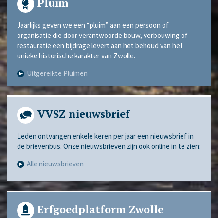
Pluim
Jaarlijks geven we een “pluim” aan een persoon of
organisatie die door verantwoorde bouw, verbouwing of
restauratie een bijdrage levert aan het behoud van het
unieke historische karakter van Zwolle.
Uitgereikte Pluimen
VVSZ nieuwsbrief
Leden ontvangen enkele keren per jaar een nieuwsbrief in
de brievenbus. Onze nieuwsbrieven zijn ook online in te zien:
Alle nieuwsbrieven
Erfgoedplatform Zwolle