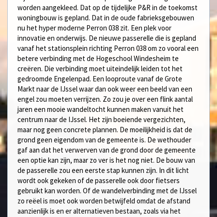
worden aangekleed. Dat op de tijdelijke P&R in de toekomst
woningbouw is gepland. Dat in de oude fabrieksgebouwen
nu het hyper moderne Perron 038 zit. Een plek voor
innovatie en onderwijs. De nieuwe passerelle die is gepland
vanaf het stationsplein richting Perron 038 om zo vooral een
betere verbinding met de Hogeschool Windesheim te
creëren. Die verbinding moet uiteindelijk leiden tot het
gedroomde Engelenpad. Een looproute vanaf de Grote
Markt naar de IJssel waar dan ook weer een beeld van een
engel zou moeten verrijzen. Zo zou je over een flink aantal
jaren een mooie wandeltocht kunnen maken vanuit het
centrum naar de IJssel. Het zijn boeiende vergezichten,
maar nog geen concrete plannen. De moeilijkheid is dat de
grond geen eigendom van de gemeente is. De wethouder
gaf aan dat het verwerven van de grond door de gemeente
een optie kan zijn, maar zo ver is het nog niet. De bouw van
de passerelle zou een eerste stap kunnen zijn. In dit licht
wordt ook gekeken of de passerelle ook door fietsers
gebruikt kan worden. Of de wandelverbinding met de IJssel
zo reëel is moet ook worden betwijfeld omdat de afstand
aanzienlijk is en er alternatieven bestaan, zoals via het