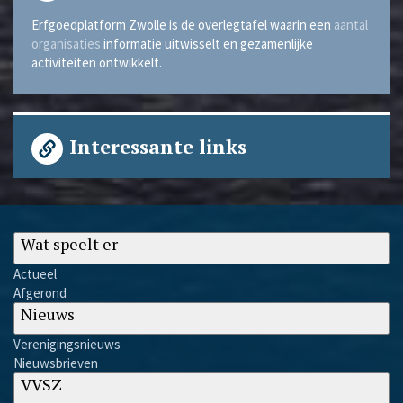
Erfgoedplatform Zwolle is de overlegtafel waarin een
aantal
organisaties
informatie uitwisselt en gezamenlijke
activiteiten ontwikkelt.
Interessante links
Wat speelt er
Actueel
Afgerond
Nieuws
Verenigingsnieuws
Nieuwsbrieven
VVSZ